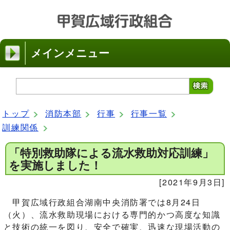
メインメニュー
トップ
消防本部
行事
行事一覧
訓練関係
「特別救助隊による流水救助対応訓練」
を実施しました！
[2021年9月3日]
甲賀広域行政組合湖南中央消防署では8月24日
（火）、流水救助現場における専門的かつ高度な知識
と技術の統一を図り、安全で確実、迅速な現場活動の