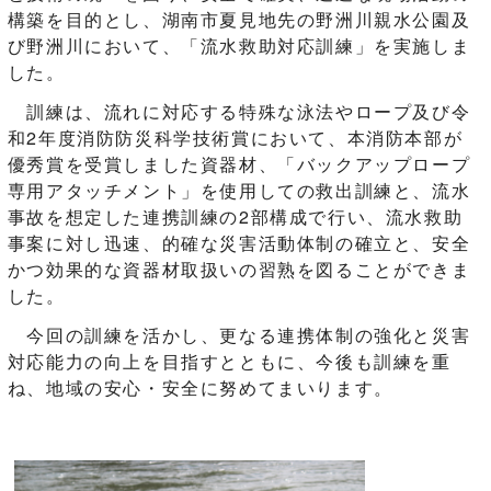
構築を目的とし、湖南市夏見地先の野洲川親水公園及
び野洲川において、「流水救助対応訓練」を実施しま
した。
訓練は、流れに対応する特殊な泳法やロープ及び令
和2年度消防防災科学技術賞において、本消防本部が
優秀賞を受賞しました資器材、「バックアップロープ
専用アタッチメント」を使用しての救出訓練と、流水
事故を想定した連携訓練の2部構成で行い、流水救助
事案に対し迅速、的確な災害活動体制の確立と、安全
かつ効果的な資器材取扱いの習熟を図ることができま
した。
今回の訓練を活かし、更なる連携体制の強化と災害
対応能力の向上を目指すとともに、今後も訓練を重
ね、地域の安心・安全に努めてまいります。