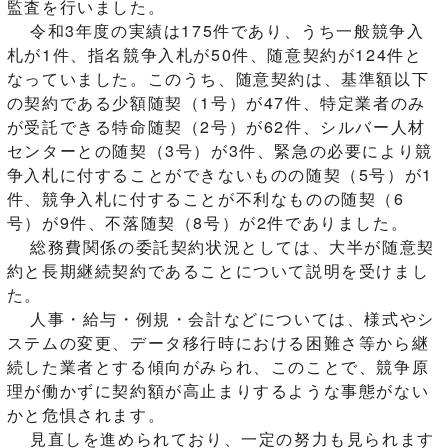
監査を行いました。
令和3年度の実績は175件であり、うち一般競争入
札が1件、指名競争入札が50件、随意契約が124件と
なっていました。このうち、随意契約は、基準額以下
の契約である少額随契（1号）が47件、特定業者のみ
が受託できる特命随契（2号）が62件、シルバー人材
センターとの随契（3号）が3件、緊急の必要により競
争入札に付することができないものの随契（5号）が1
件、競争入札に付することが不利なものの随契（6
号）が9件、不落随契（8号）が2件でありました。
総務費関係の委託契約状況としては、大半が随意契
約と長期継続契約であることについて説明を受けまし
た。
人事・給与・例規・会計などについては、様式やシ
ステムの変更、データ移行時における困難さ等から継
続した業者とする傾向がみられ、このことで、競争原
理が働かずに契約額が高止まりするような事態がない
かと危惧されます。
見直しを進められており、一定の努力も見られます