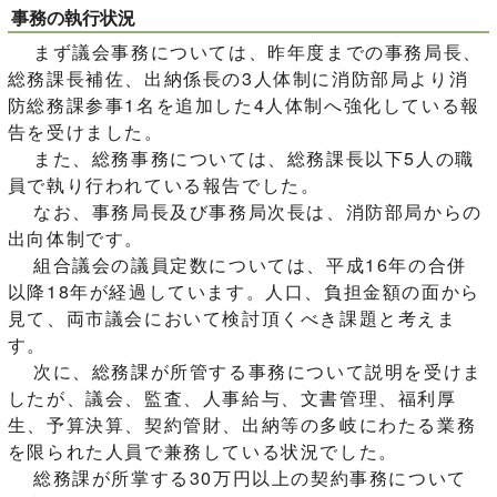
事務の執行状況
まず議会事務については、昨年度までの事務局長、
総務課長補佐、出納係長の3人体制に消防部局より消
防総務課参事1名を追加した4人体制へ強化している報
告を受けました。
また、総務事務については、総務課長以下5人の職
員で執り行われている報告でした。
なお、事務局長及び事務局次長は、消防部局からの
出向体制です。
組合議会の議員定数については、平成16年の合併
以降18年が経過しています。人口、負担金額の面から
見て、両市議会において検討頂くべき課題と考えま
す。
次に、総務課が所管する事務について説明を受けま
したが、議会、監査、人事給与、文書管理、福利厚
生、予算決算、契約管財、出納等の多岐にわたる業務
を限られた人員で兼務している状況でした。
総務課が所掌する30万円以上の契約事務について