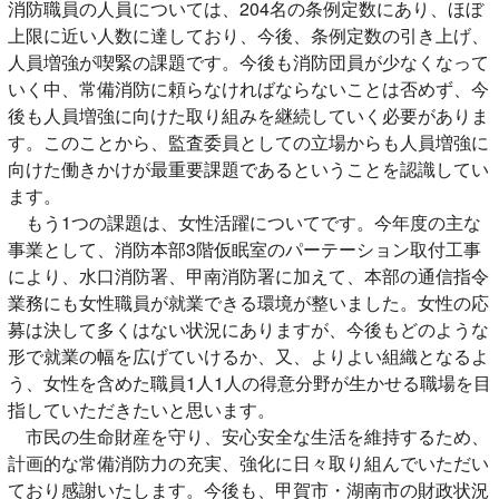
消防職員の人員については、204名の条例定数にあり、ほぼ
上限に近い人数に達しており、今後、条例定数の引き上げ、
人員増強が喫緊の課題です。今後も消防団員が少なくなって
いく中、常備消防に頼らなければならないことは否めず、今
後も人員増強に向けた取り組みを継続していく必要がありま
す。このことから、監査委員としての立場からも人員増強に
向けた働きかけが最重要課題であるということを認識してい
ます。
もう1つの課題は、女性活躍についてです。今年度の主な
事業として、消防本部3階仮眠室のパーテーション取付工事
により、水口消防署、甲南消防署に加えて、本部の通信指令
業務にも女性職員が就業できる環境が整いました。女性の応
募は決して多くはない状況にありますが、今後もどのような
形で就業の幅を広げていけるか、又、よりよい組織となるよ
う、女性を含めた職員1人1人の得意分野が生かせる職場を目
指していただきたいと思います。
市民の生命財産を守り、安心安全な生活を維持するため、
計画的な常備消防力の充実、強化に日々取り組んでいただい
ており感謝いたします。今後も、甲賀市・湖南市の財政状況