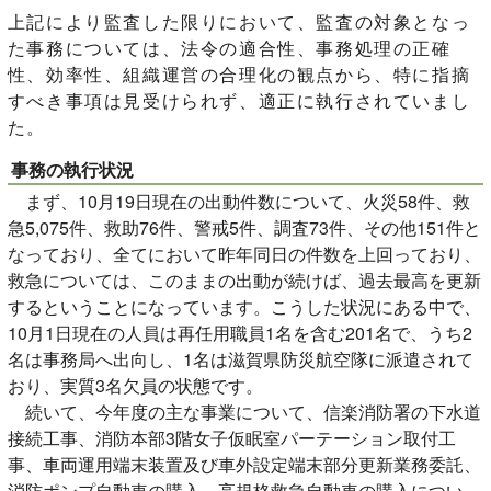
上記により監査した限りにおいて、監査の対象となっ
た事務については、法令の適合性、事務処理の正確
性、効率性、組織運営の合理化の観点から、特に指摘
すべき事項は見受けられず、適正に執行されていまし
た。
事務の執行状況
まず、10月19日現在の出動件数について、火災58件、救
急5,075件、救助76件、警戒5件、調査73件、その他151件と
なっており、全てにおいて昨年同日の件数を上回っており、
救急については、このままの出動が続けば、過去最高を更新
するということになっています。こうした状況にある中で、
10月1日現在の人員は再任用職員1名を含む201名で、うち2
名は事務局へ出向し、1名は滋賀県防災航空隊に派遣されて
おり、実質3名欠員の状態です。
続いて、今年度の主な事業について、信楽消防署の下水道
接続工事、消防本部3階女子仮眠室パーテーション取付工
事、車両運用端末装置及び車外設定端末部分更新業務委託、
消防ポンプ自動車の購入、高規格救急自動車の購入につい