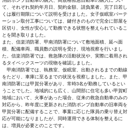
て、それぞれ契約年月日、契約金額、請負業者、完了日若し
くは履行期限について説明を受けました。女子仮眠室パーテ
ーション取付工事については、鍵付きのもので完全に部屋を
区切り、女性が安心して勤務できる状態を整えられているこ
とを聞き取りました。
また、信楽消防署、甲南消防署について敷地面積、延べ面
積、配備車両、職員数の説明を受け、現地視察を行いまし
た。信楽消防署では、救急隊の活動状況や、実際に着用され
るタイベックスーツの現物を確認しました。
甲南消防署では、執務室、仮眠室、出動されるまでの動線
をたどり、車庫に至るまでの状況を視察しました。また、甲
南消防署には甲賀分署があり、常時3名が勤務しているとい
うことでした。地域的にも広く、山間部に住宅も多い甲賀町
地域において、火事があった場合、従来の救急自動車のみの
対応から、昨年度に更新された消防ポンプ自動車の旧車両を
甲賀分署に配備することで、事案に応じた隊員の乗り替え対
応が可能になりましたが、同時運用できる体制を整えるに
は、増員が必要とのことです。