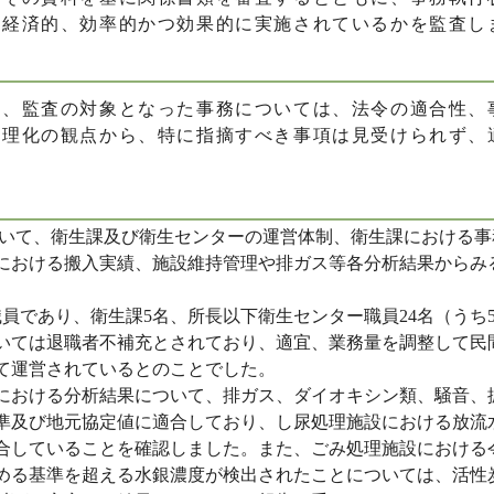
、経済的、効率的かつ効果的に実施されているかを監査し
て、監査の対象となった事務については、法令の適合性、
合理化の観点から、特に指摘すべき事項は見受けられず、
いて、衛生課及び衛生センターの運営体制、衛生課における事
における搬入実績、施設維持管理や排ガス等各分析結果からみ
。
員であり、衛生課5名、所長以下衛生センター職員24名（うち
いては退職者不補充とされており、適宜、業務量を調整して民
て運営されているとのことでした。
おける分析結果について、排ガス、ダイオキシン類、騒音、
準及び地元協定値に適合しており、し尿処理施設における放流
合していることを確認しました。また、ごみ処理施設における
める基準を超える水銀濃度が検出されたことについては、活性