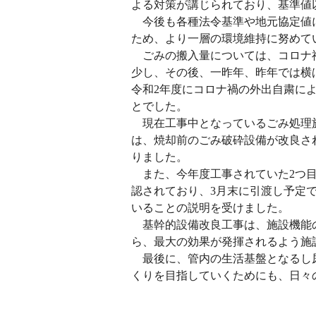
よる対策が講じられており、基準値
今後も各種法令基準や地元協定値に
ため、より一層の環境維持に努めて
ごみの搬入量については、コロナ禍
少し、その後、一昨年、昨年では横
令和2年度にコロナ禍の外出自粛に
とでした。
現在工事中となっているごみ処理施
は、焼却前のごみ破砕設備が改良さ
りました。
また、今年度工事されていた2つ目
認されており、3月末に引渡し予定
いることの説明を受けました。
基幹的設備改良工事は、施設機能の
ら、最大の効果が発揮されるよう施
最後に、管内の生活基盤となるし尿
くりを目指していくためにも、日々