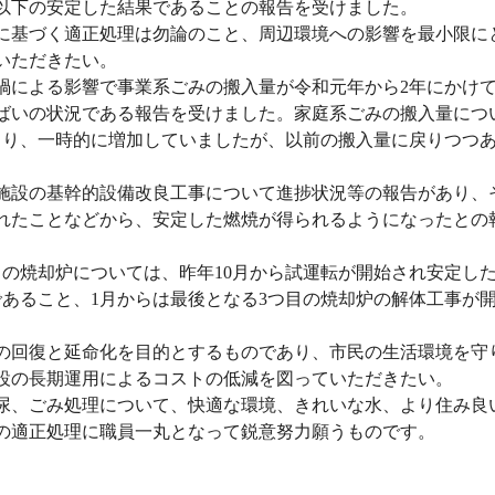
以下の安定した結果であることの報告を受けました。
基づく適正処理は勿論のこと、周辺環境への影響を最小限に
いただきたい。
による影響で事業系ごみの搬入量が令和元年から2年にかけ
ばいの状況である報告を受けました。家庭系ごみの搬入量につ
より、一時的に増加していましたが、以前の搬入量に戻りつつ
設の基幹的設備改良工事について進捗状況等の報告があり、
れたことなどから、安定した燃焼が得られるようになったとの
の焼却炉については、昨年10月から試運転が開始され安定し
であること、1月からは最後となる3つ目の焼却炉の解体工事が
回復と延命化を目的とするものであり、市民の生活環境を守
設の長期運用によるコストの低減を図っていただきたい。
、ごみ処理について、快適な環境、きれいな水、より住み良
の適正処理に職員一丸となって鋭意努力願うものです。