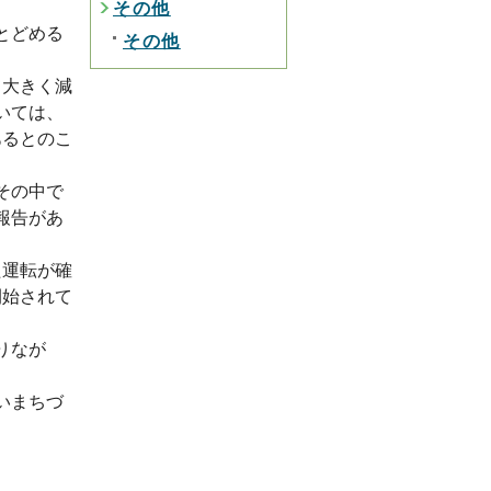
その他
とどめる
その他
て大きく減
いては、
あるとのこ
その中で
報告があ
た運転が確
開始されて
りなが
いまちづ