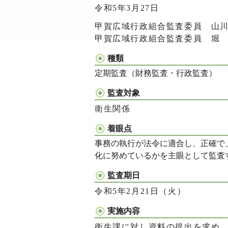
令和5年3月27日
甲賀広域行政組合監査委員 山
甲賀広域行政組合監査委員 
種類
定期監査（財務監査・行政監査）
監査対象
衛生関係
着眼点
事務の執行が法令に適合し、正確で
化に努めているかを主眼として監査
監査期日
令和5年2月21日（火）
実施内容
衛生課に対し資料の提出を求め