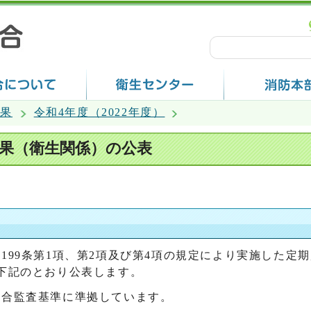
結果
令和4年度（2022年度）
結果（衛生関係）の公表
199条第1項、第2項及び第4項の規定により実施した定
下記のとおり公表します。
組合監査基準に準拠しています。