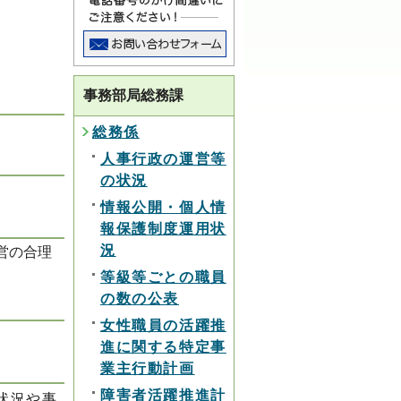
事務部局総務課
総務係
人事行政の運営等
の状況
情報公開・個人情
報保護制度運用状
況
営の合理
等級等ごとの職員
の数の公表
女性職員の活躍推
進に関する特定事
業主行動計画
障害者活躍推進計
状況や事