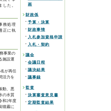
画
ました。
財政係
予算・決算
事務処理
財政事情
適正に執
入札参加資格申請
入札・契約
務事業の
議会
る施設運
会議日程
議決結果
5名が再任
間活力を
議事録
監査
振動、悪
水の水質
決算審査意見書
令和2年度
定期監査結果
炭噴霧に