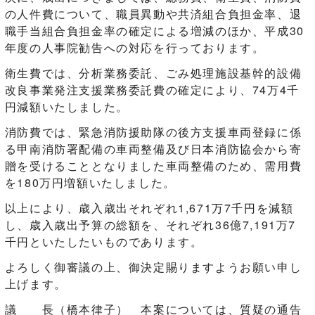
の人件費について、職員異動や共済組合負担金率、退
職手当組合負担金率の確定による増減のほか、平成30
年度の人事院勧告への対応を行っております。
衛生費では、分析業務委託、ごみ処理施設基幹的設備
改良事業発注支援業務委託費の確定により、74万4千
円減額いたしました。
消防費では、緊急消防援助隊の後方支援車両登録に係
る甲南消防署配備の車両整備及び日本消防協会から寄
贈を受けることとなりました車両整備のため、需用費
を180万円増額いたしました。
以上により、歳入歳出それぞれ1,671万7千円を減額
し、歳入歳出予算の総額を、それぞれ36億7,191万7
千円といたしたいものであります。
よろしく御審議の上、御決定賜りますようお願い申し
上げます。
議 長（橋本律子） 本案については、質疑の通告