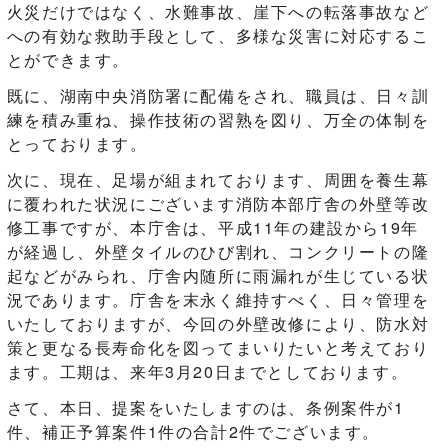
火災だけではなく、水難事故、崖下への転落事故など
への有効な救助手段として、多様な災害に対応するこ
とができます。
既に、湖南中央消防署に配備をされ、職員は、日々訓
練を積み重ね、操作技術の習熟を図り、万全の体制を
とっております。
次に、現在、足場が組まれております、周囲を養生幕
に覆われた状況にございます消防本部庁舎の外壁等改
修工事ですが、本庁舎は、平成11年の建設から19年
が経過し、外壁タイルのひび割れ、コンクリートの隆
起などがみられ、庁舎内随所に雨漏れが生じている状
況であります。庁舎を末永く維持すべく、日々管理を
いたしておりますが、今回の外壁改修により、防水対
策と更なる長寿命化を図ってまいりたいと考えており
ます。工期は、来年3月20日までとしております。
さて、本日、提案をいたしますのは、条例案件が1
件、補正予算案件1件の合計2件でございます。