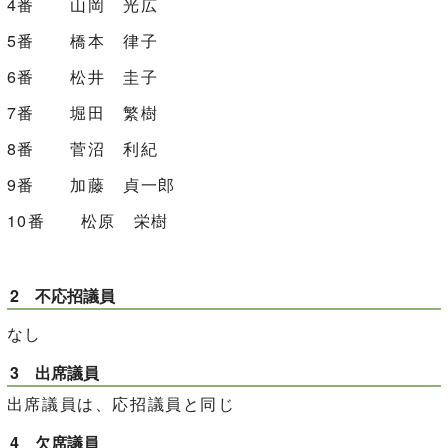
4番 山岡 光広
5番 橋本 律子
6番 松井 圭子
7番 堀田 繁樹
8番 菅沼 利紀
9番 加藤 貞一郎
10番 松原 栄樹
2 不応招議員
なし
3 出席議員
出席議員は、応招議員と同じ
4 欠席議員