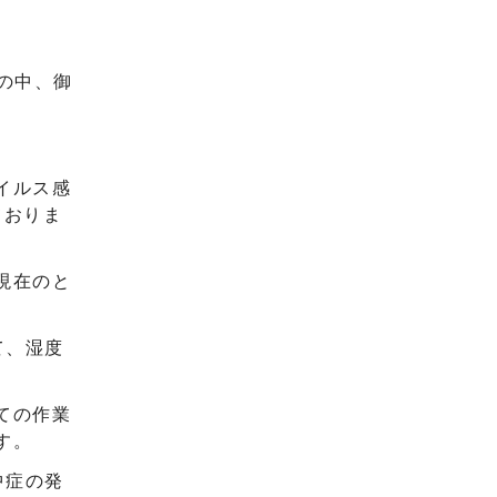
の中、御
イルス感
ておりま
現在のと
て、湿度
ての作業
す。
中症の発