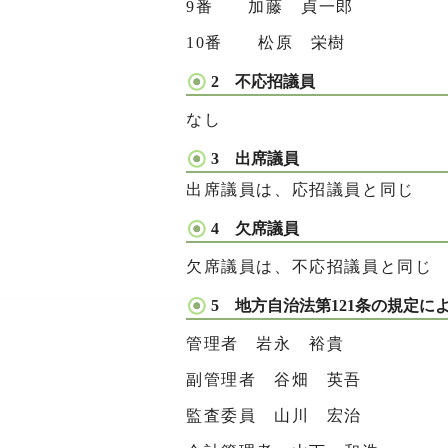
9番 加藤 貞一郎
10番 松原 栄樹
2 不応招議員
なし
3 出席議員
出席議員は、応招議員と同じ
4 欠席議員
欠席議員は、不応招議員と同じ
5 地方自治法第121条の規定
管理者 岩永 裕貴
副管理者 谷畑 英吾
監査委員 山川 宏治