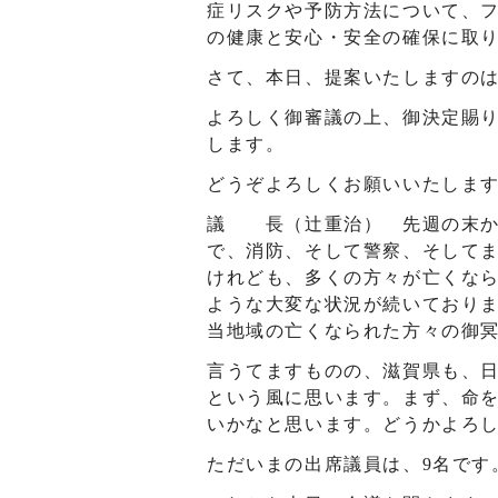
症リスクや予防方法について、
の健康と安心・安全の確保に取
さて、本日、提案いたしますのは
よろしく御審議の上、御決定賜
します。
どうぞよろしくお願いいたしま
議 長（辻󠄀重治） 先週の末
で、消防、そして警察、そして
けれども、多くの方々が亡くな
ような大変な状況が続いており
当地域の亡くなられた方々の御
言うてますものの、滋賀県も、
という風に思います。まず、命
いかなと思います。どうかよろ
ただいまの出席議員は、9名です