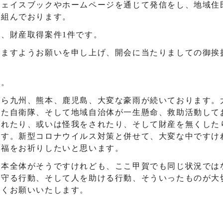
フェイスブックやホームページを通じて発信をし、地域住
り組んでおります。
、財産取得案件1件です。
りますようお願いを申し上げ、開会に当たりましての御挨
す。
から九州、熊本、鹿児島、大変な豪雨が続いております。
また自衛隊、そして地域自治体が一生懸命、救助活動して
られたり、或いは怪我をされたり、そして財産を無くした
ます。新型コロナウイルス対策と併せて、大変な中ですけ
冥福をお祈りしたいと思います。
日本全体がそうですけれども、ここ甲賀でも同じ状況では
を守る行動、そして人を助ける行動、そういったものが大
しくお願いいたします。
。