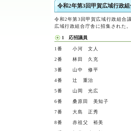
令和2年第3回甲賀広域行政
令和2年第3回甲賀広域行政組合議
広域行政組合庁舎に招集された
1 応招議員
1番 小河 文人
2番 林田 久充
3番 山中 修平
4番 辻󠄀 重治
5番 山岡 光広
6番 桑原田 美知子
7番 大島 正秀
8番 赤祖父 裕美