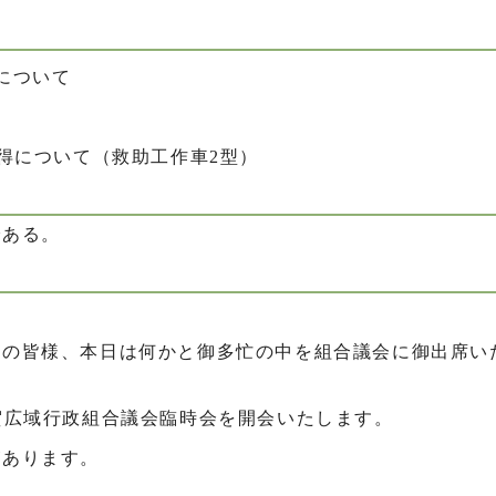
について
取得について（救助工作車2型）
である。
員の皆様、本日は何かと御多忙の中を組合議会に御出席い
。
賀広域行政組合議会臨時会を開会いたします。
があります。