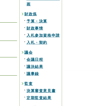
画
財政係
予算・決算
財政事情
入札参加資格申請
入札・契約
議会
会議日程
議決結果
議事録
監査
決算審査意見書
定期監査結果