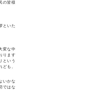
民の皆様
拶といた
大変な中
おります
りという
れども、
ないかな
切ではな