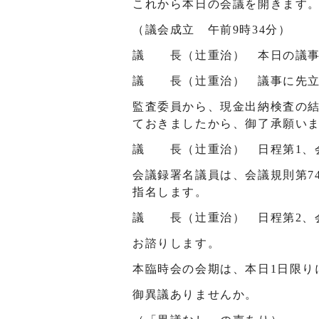
これから本日の会議を開きます
（議会成立 午前9時34分）
議 長（辻󠄀重治） 本日の議
議 長（辻󠄀重治） 議事に先
監査委員から、現金出納検査の
ておきましたから、御了承願い
議 長（辻󠄀重治） 日程第1
会議録署名議員は、会議規則第7
指名します。
議 長（辻󠄀重治） 日程第2
お諮りします。
本臨時会の会期は、本日1日限り
御異議ありませんか。