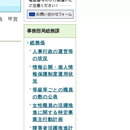
地 甲賀
事務部局総務課
総務係
人事行政の運営等
の状況
情報公開・個人情
報保護制度運用状
況
等級等ごとの職員
の数の公表
女性職員の活躍推
進に関する特定事
業主行動計画
障害者活躍推進計