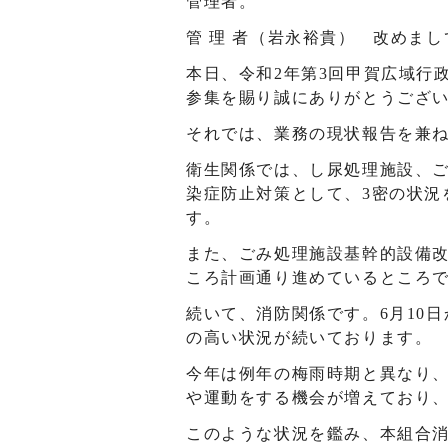
管理者。
管 理 者（岩永裕貴） 改めま
本日、令和2年第3回甲賀広域行
参集を賜り誠にありがとうござ
それでは、業務の現状報告を兼
衛生関係では、し尿処理施設、
染症防止対策として、3密の状況
す。
また、ごみ処理施設基幹的設備
ころ計画通り進めているところ
続いて、消防関係です。6月10
の高い状況が続いております。
今年は例年の梅雨時期と異なり
や運動をする機会が増えており
このような状況を鑑み、本組合消