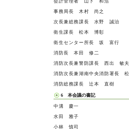
会計管理者 山下 和浩
事務局長 木村 尚之
次長兼総務課長 水野 誠治
衛生課長 松本 博彰
衛生センター所長 坂 富行
消防長 本田 修二
消防次長兼警防課長 西出 敏
消防次長兼湖南中央消防署長 
消防総務課長 辻󠄀本 直樹
6 本会議の書記
中溝 慶一
水田 雅子
小林 慎司