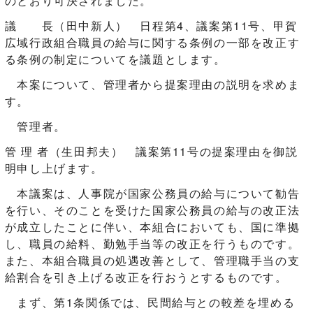
のとおり可決されました。
議 長（田中新人） 日程第4、議案第11号、甲賀
広域行政組合職員の給与に関する条例の一部を改正す
る条例の制定についてを議題とします。
本案について、管理者から提案理由の説明を求めま
す。
管理者。
管 理 者（生田邦夫） 議案第11号の提案理由を御説
明申し上げます。
本議案は、人事院が国家公務員の給与について勧告
を行い、そのことを受けた国家公務員の給与の改正法
が成立したことに伴い、本組合においても、国に準拠
し、職員の給料、勤勉手当等の改正を行うものです。
また、本組合職員の処遇改善として、管理職手当の支
給割合を引き上げる改正を行おうとするものです。
まず、第1条関係では、民間給与との較差を埋める