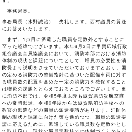
す。
事務局長。
事務局長（水野誠治） 失礼します。西村議員の質疑
にお答えいたします。
まず、1点目に派遣した職員を定数外とすることに
至った経緯でございます。本年6月3日に甲賀広域行政
組合議会全員協議会において、消防本部における消防
体制の現状と課題についてとして、増員の必要性を消
防長より説明をさせていただいておりますとおり、国
の定める消防力の整備指針に基づいた配備車両に対す
る職員数の配置を含めた一定の消防力を確保すること
は喫緊の課題ととらえておるところでございます。更
に消防本部では、令和5年度以降も滋賀県防災航空隊
への常時派遣、令和6年度からは滋賀県消防学校への
教官の派遣などの職員の派遣要請があります。消防体
制の現状と課題に向けた策を進めつつ、職員の派遣要
請に応えるために、派遣している職員数を定数外とし
て取り扱い、現状の職員定数枠での体制づくりからが