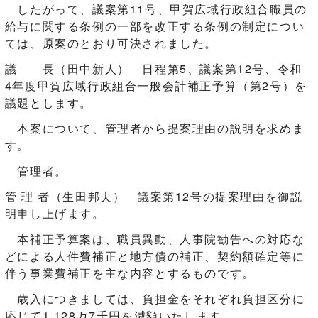
したがって、議案第11号、甲賀広域行政組合職員の
給与に関する条例の一部を改正する条例の制定につい
ては、原案のとおり可決されました。
議 長（田中新人） 日程第5、議案第12号、令和
4年度甲賀広域行政組合一般会計補正予算（第2号）を
議題とします。
本案について、管理者から提案理由の説明を求めま
す。
管理者。
管 理 者（生田邦夫） 議案第12号の提案理由を御説
明申し上げます。
本補正予算案は、職員異動、人事院勧告への対応な
どによる人件費補正と地方債の補正、契約額確定等に
伴う事業費補正を主な内容とするものです。
歳入につきましては、負担金をそれぞれ負担区分に
応じて1,128万7千円を減額いたします。