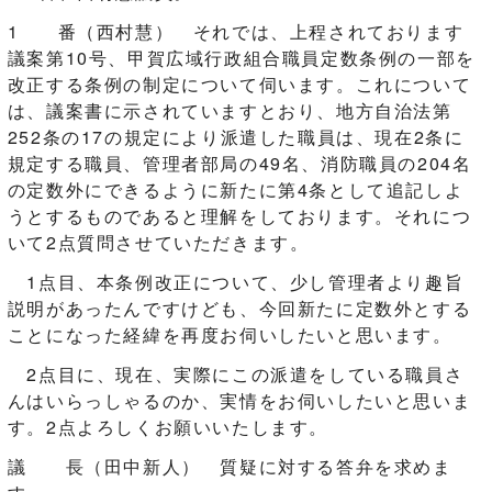
1 番（西村慧） それでは、上程されております
議案第10号、甲賀広域行政組合職員定数条例の一部を
改正する条例の制定について伺います。これについて
は、議案書に示されていますとおり、地方自治法第
252条の17の規定により派遣した職員は、現在2条に
規定する職員、管理者部局の49名、消防職員の204名
の定数外にできるように新たに第4条として追記しよ
うとするものであると理解をしております。それにつ
いて2点質問させていただきます。
1点目、本条例改正について、少し管理者より趣旨
説明があったんですけども、今回新たに定数外とする
ことになった経緯を再度お伺いしたいと思います。
2点目に、現在、実際にこの派遣をしている職員さ
んはいらっしゃるのか、実情をお伺いしたいと思いま
す。2点よろしくお願いいたします。
議 長（田中新人） 質疑に対する答弁を求めま