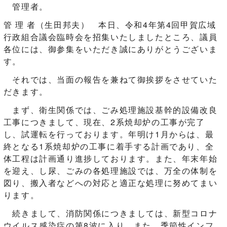
管理者。
管 理 者（生田邦夫） 本日、令和4年第4回甲賀広域
行政組合議会臨時会を招集いたしましたところ、議員
各位には、御参集をいただき誠にありがとうございま
す。
それでは、当面の報告を兼ねて御挨拶をさせていた
だきます。
まず、衛生関係では、ごみ処理施設基幹的設備改良
工事につきまして、現在、2系焼却炉の工事が完了
し、試運転を行っております。年明け1月からは、最
終となる1系焼却炉の工事に着手する計画であり、全
体工程は計画通り進捗しております。また、年末年始
を迎え、し尿、ごみの各処理施設では、万全の体制を
図り、搬入者などへの対応と適正な処理に努めてまい
ります。
続きまして、消防関係につきましては、新型コロナ
ウイルス感染症の第8波に入り、また、季節性インフ