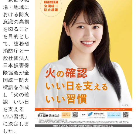
場・地域に
おける防火
意識の高揚
を図ること
を目的とし
て、総務省
消防庁と一
般社団法人
日本損害保
険協会が全
国統一防火
標語を作成
し「火の確
認 いい日
を支える
いい習慣」
に決定しま
した。