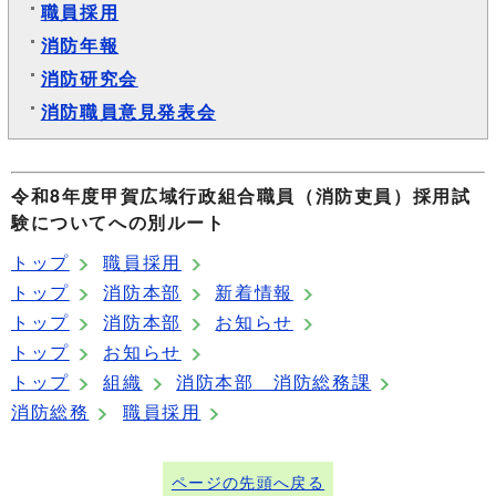
職員採用
消防年報
消防研究会
消防職員意見発表会
令和8年度甲賀広域行政組合職員（消防吏員）採用試
験についてへの別ルート
トップ
職員採用
トップ
消防本部
新着情報
トップ
消防本部
お知らせ
トップ
お知らせ
トップ
組織
消防本部 消防総務課
消防総務
職員採用
ページの先頭へ戻る