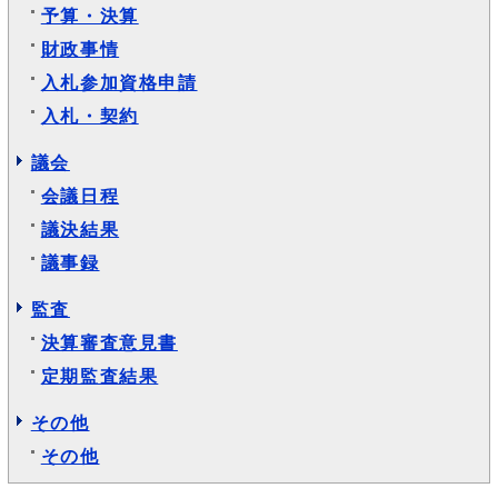
予算・決算
財政事情
入札参加資格申請
入札・契約
議会
会議日程
議決結果
議事録
監査
決算審査意見書
定期監査結果
その他
その他