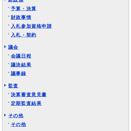
予算・決算
財政事情
入札参加資格申請
入札・契約
議会
会議日程
議決結果
議事録
監査
決算審査意見書
定期監査結果
その他
その他