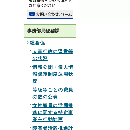
事務部局総務課
総務係
人事行政の運営等
の状況
情報公開・個人情
報保護制度運用状
況
等級等ごとの職員
の数の公表
女性職員の活躍推
進に関する特定事
業主行動計画
障害者活躍推進計