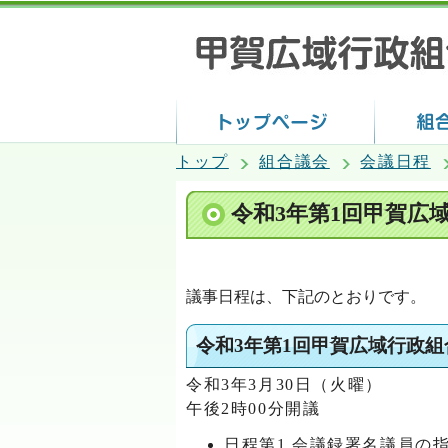
トップ
組合議会
会議日程
令和3年第1回甲賀広
議事日程は、下記のとおりです。
令和3年第1回甲賀広域行政
令和3年3月30日（火曜）
午後2時00分開議
日程第1 会議録署名議員の