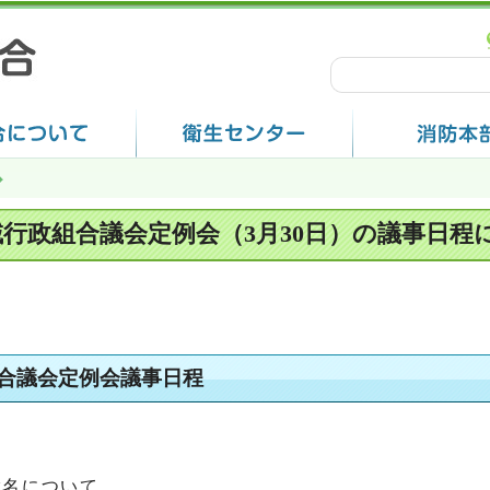
域行政組合議会定例会（3月30日）の議事日程
組合議会定例会議事日程
指名について