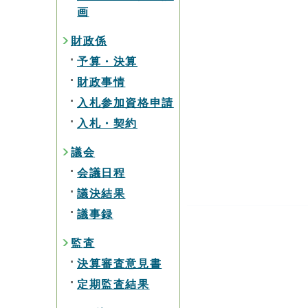
画
財政係
予算・決算
財政事情
入札参加資格申請
入札・契約
議会
会議日程
議決結果
議事録
監査
決算審査意見書
定期監査結果