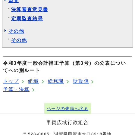
監査
決算審査意見書
定期監査結果
その他
その他
令和3年度一般会計補正予算（第3号）の公表につい
てへの別ルート
トップ
組織
総務課
財政係
予算・決算
ページの先頭へ戻る
甲賀広域行政組合
〒528-0005 滋賀県甲賀市水口6218番地