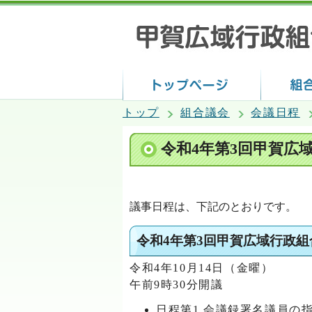
トップ
組合議会
会議日程
令和4年第3回甲賀広
議事日程は、下記のとおりです。
令和4年第3回甲賀広域行政
令和4年10月14日（金曜）
午前9時30分開議
日程第1 会議録署名議員の