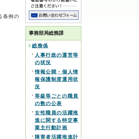
る条例の
て
事務部局総務課
総務係
人事行政の運営等
の状況
情報公開・個人情
報保護制度運用状
況
等級等ごとの職員
の数の公表
女性職員の活躍推
進に関する特定事
業主行動計画
障害者活躍推進計