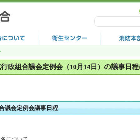
域行政組合議会定例会（10月14日）の議事日
組合議会定例会議事日程
指名について