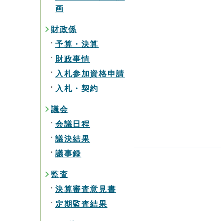
画
財政係
予算・決算
財政事情
入札参加資格申請
入札・契約
議会
会議日程
議決結果
議事録
監査
決算審査意見書
定期監査結果