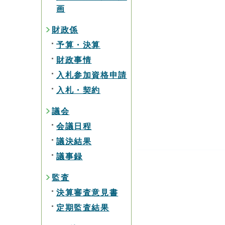
画
財政係
予算・決算
財政事情
入札参加資格申請
入札・契約
議会
会議日程
議決結果
議事録
監査
決算審査意見書
定期監査結果