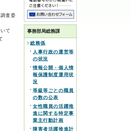
ト調査委
ついて
事務部局総務課
て
総務係
人事行政の運営等
の状況
情報公開・個人情
報保護制度運用状
況
等級等ごとの職員
の数の公表
女性職員の活躍推
進に関する特定事
業主行動計画
障害者活躍推進計