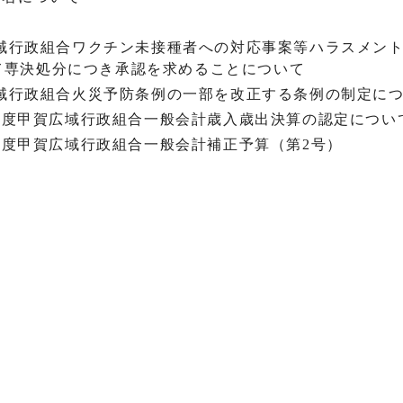
て
賀広域行政組合ワクチン未接種者への対応事案等ハラスメン
て専決処分につき承認を求めることについて
賀広域行政組合火災予防条例の一部を改正する条例の制定に
和4年度甲賀広域行政組合一般会計歳入歳出決算の認定につい
5年度甲賀広域行政組合一般会計補正予算（第2号）