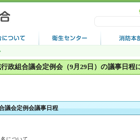
域行政組合議会定例会（9月29日）の議事日程
組合議会定例会議事日程
指名について