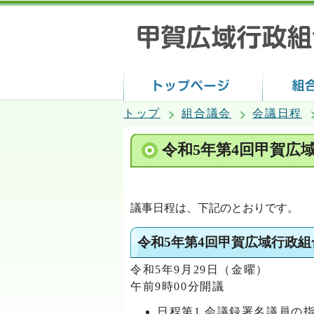
トップ
組合議会
会議日程
令和5年第4回甲賀広
議事日程は、下記のとおりです。
令和5年第4回甲賀広域行政
令和5年9月29日（金曜）
午前9時00分開議
日程第1 会議録署名議員の