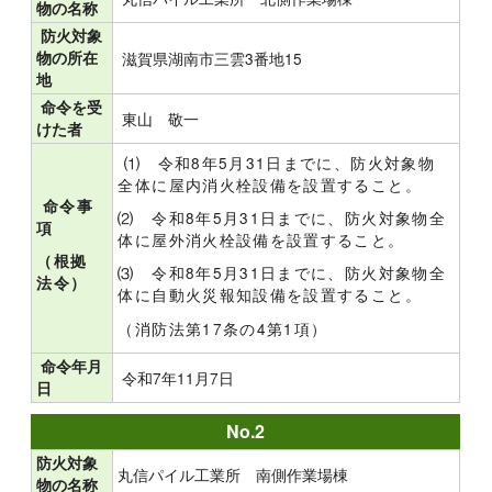
物の名称
防火対象
物の所在
滋賀県湖南市三雲3番地15
地
命令を受
東山 敬一
けた者
⑴ 令和8年5月31日までに、防火対象物
全体に屋内消火栓設備を設置すること。
命令事
⑵ 令和8年5月31日までに、防火対象物全
項
体に屋外消火栓設備を設置すること。
（根拠
⑶ 令和8年5月31日までに、防火対象物全
法令）
体に自動火災報知設備を設置すること。
（消防法第17条の4第1項）
命令年月
令和7年11月7日
日
No.2
防火対象
丸信パイル工業所 南側作業場棟
物の名称