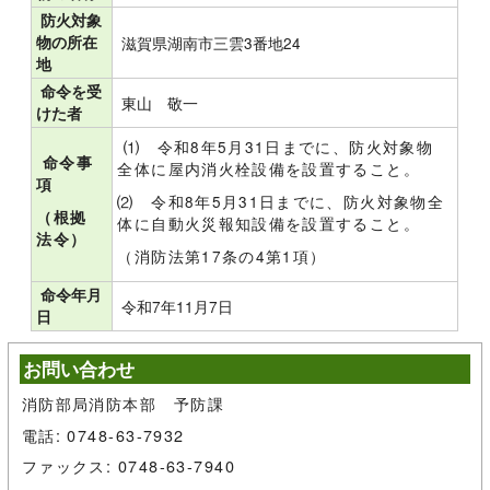
防火対象
物の所在
滋賀県湖南市三雲3番地24
地
命令を受
東山 敬一
けた者
⑴ 令和8年5月31日までに、防火対象物
命令事
全体に屋内消火栓設備を設置すること。
項
⑵ 令和8年5月31日までに、防火対象物全
（根拠
体に自動火災報知設備を設置すること。
法令）
（消防法第17条の4第1項）
命令年月
令和7年11月7日
日
お問い合わせ
消防部局消防本部 予防課
電話: 0748-63-7932
ファックス: 0748-63-7940