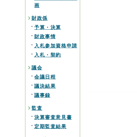
画
財政係
予算・決算
財政事情
入札参加資格申請
入札・契約
議会
会議日程
議決結果
議事録
監査
決算審査意見書
定期監査結果