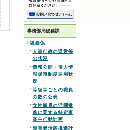
事務部局総務課
総務係
人事行政の運営等
の状況
情報公開・個人情
報保護制度運用状
況
等級等ごとの職員
の数の公表
女性職員の活躍推
進に関する特定事
業主行動計画
障害者活躍推進計