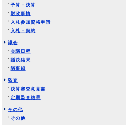
予算・決算
財政事情
入札参加資格申請
入札・契約
議会
会議日程
議決結果
議事録
監査
決算審査意見書
定期監査結果
その他
その他