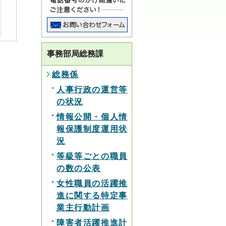
事務部局総務課
総務係
人事行政の運営等
の状況
情報公開・個人情
報保護制度運用状
況
等級等ごとの職員
の数の公表
女性職員の活躍推
進に関する特定事
業主行動計画
障害者活躍推進計