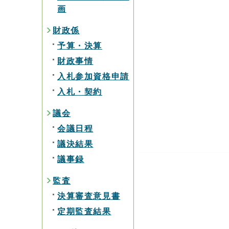
画
財政係
予算・決算
財政事情
入札参加資格申請
入札・契約
議会
会議日程
議決結果
議事録
監査
決算審査意見書
定期監査結果