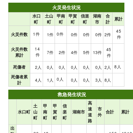
火災発生状況
水口
土山
甲南
甲賀
信楽
湖南
合
累計
町
町
町
町
町
市
計
45
1件
0件
火災件数
1件
0件
0件
0件
2件
件
14
火災件数
45
7件
2件
4件
5件
13件
件
累計
件
8人
死傷者
2人
0人
0人
0人
0人
0人
2人
死傷者累
0人
4人
1人
0人
0人
3人
8人
計
救急発生状況
高
土
甲
甲
信
速
市
水口町
山
南
賀
楽
湖南市
合計
累計
道
外
町
町
町
町
路
出