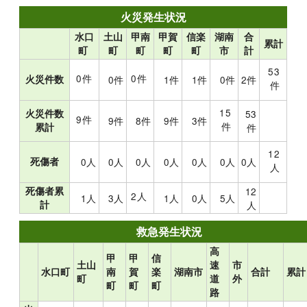
火災発生状況
水口
土山
甲南
甲賀
信楽
湖南
合
累計
町
町
町
町
町
市
計
53
0件
0件
火災件数
0件
1件
1件
0件
2件
件
15
火災件数
53
9件
9件
8件
9件
3件
件
累計
件
12
死傷者
0人
0人
0人
0人
0人
0人
0人
人
死傷者累
12
2人
1人
3人
1人
0人
5人
計
人
救急発生状況
高
甲
甲
信
土山
速
市
水口町
南
賀
楽
湖南市
合計
累
町
道
外
町
町
町
路