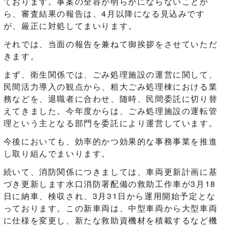
ております。事案の全容が明らかにならないことか
ら、審査結果の報告は、4月以降になる見込みです
が、厳正に対処してまいります。
それでは、当面の報告を兼ねて御挨拶をさせていただ
きます。
まず、衛生関係では、ごみ処理施設の運営に関して、
民間活力導入の観点から、粗大ごみ処理棟における業
務などを、退職者に合わせ、随時、民間委託に切り替
えてきました。今年度からは、ごみ処理施設の運転管
理という主となる部門を委託により運営しています。
今後においても、効率的かつ効果的な事務事業を推進
し取り組んでまいります。
続いて、消防関係につきましては、車両更新計画に基
づき更新します水口消防署配備の救助工作車が3月18
日に納車、検収され、3月31日から運用開始予定とな
っております。この新車両は、中型車両から大型車両
に仕様を変更し、新たな救助資機材を積載するなど機