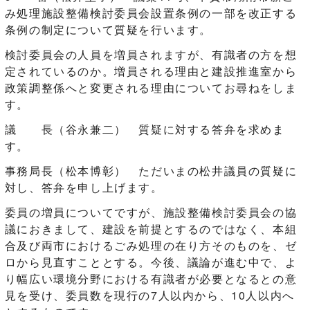
み処理施設整備検討委員会設置条例の一部を改正する
条例の制定について質疑を行います。
検討委員会の人員を増員されますが、有識者の方を想
定されているのか。増員される理由と建設推進室から
政策調整係へと変更される理由についてお尋ねをしま
す。
議 長（谷永兼二） 質疑に対する答弁を求めま
す。
事務局長（松本博彰） ただいまの松井議員の質疑に
対し、答弁を申し上げます。
委員の増員についてですが、施設整備検討委員会の協
議におきまして、建設を前提とするのではなく、本組
合及び両市におけるごみ処理の在り方そのものを、ゼ
ロから見直すこととする。今後、議論が進む中で、よ
り幅広い環境分野における有識者が必要となるとの意
見を受け、委員数を現行の7人以内から、10人以内へ