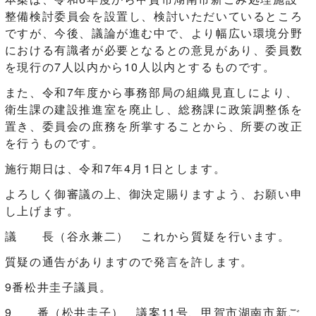
整備検討委員会を設置し、検討いただいているところ
ですが、今後、議論が進む中で、より幅広い環境分野
における有識者が必要となるとの意見があり、委員数
を現行の7人以内から10人以内とするものです。
また、令和7年度から事務部局の組織見直しにより、
衛生課の建設推進室を廃止し、総務課に政策調整係を
置き、委員会の庶務を所掌することから、所要の改正
を行うものです。
施行期日は、令和7年4月1日とします。
よろしく御審議の上、御決定賜りますよう、お願い申
し上げます。
議 長（谷永兼二） これから質疑を行います。
質疑の通告がありますので発言を許します。
9番松井圭子議員。
9 番（松井圭子） 議案11号、甲賀市湖南市新ご