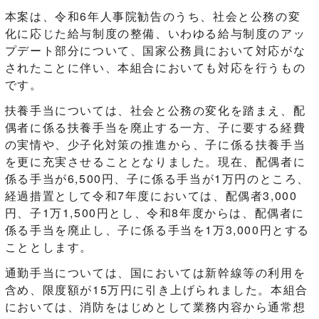
本案は、令和6年人事院勧告のうち、社会と公務の変
化に応じた給与制度の整備、いわゆる給与制度のアッ
プデート部分について、国家公務員において対応がな
されたことに伴い、本組合においても対応を行うもの
です。
扶養手当については、社会と公務の変化を踏まえ、配
偶者に係る扶養手当を廃止する一方、子に要する経費
の実情や、少子化対策の推進から、子に係る扶養手当
を更に充実させることとなりました。現在、配偶者に
係る手当が6,500円、子に係る手当が1万円のところ、
経過措置として令和7年度においては、配偶者3,000
円、子1万1,500円とし、令和8年度からは、配偶者に
係る手当を廃止し、子に係る手当を1万3,000円とする
こととします。
通勤手当については、国においては新幹線等の利用を
含め、限度額が15万円に引き上げられました。本組合
においては、消防をはじめとして業務内容から通常想