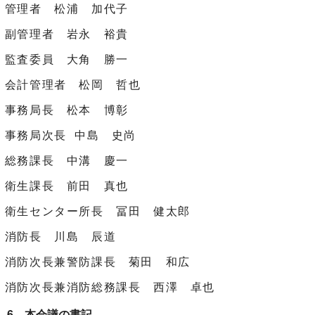
管理者 松浦 加代子
副管理者 岩永 裕貴
監査委員 大角 勝一
会計管理者 松岡 哲也
事務局長 松本 博彰
事務局次長 中島 史尚
総務課長 中溝 慶一
衛生課長 前田 真也
衛生センター所長 冨田 健太郎
消防長 川島 辰道
消防次長兼警防課長 菊田 和広
消防次長兼消防総務課長 西澤 卓也
6 本会議の書記