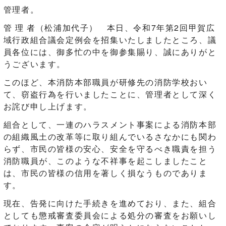
管理者。
管 理 者（松浦加代子） 本日、令和7年第2回甲賀広
域行政組合議会定例会を招集いたしましたところ、議
員各位には、御多忙の中を御参集賜り、誠にありがと
うございます。
このほど、本消防本部職員が研修先の消防学校おい
て、窃盗行為を行いましたことに、管理者として深く
お詫び申し上げます。
組合として、一連のハラスメント事案による消防本部
の組織風土の改革等に取り組んでいるさなかにも関わ
らず、市民の皆様の安心、安全を守るべき職責を担う
消防職員が、このような不祥事を起こしましたこと
は、市民の皆様の信用を著しく損なうものでありま
す。
現在、告発に向けた手続きを進めており、また、組合
としても懲戒審査委員会による処分の審査をお願いし