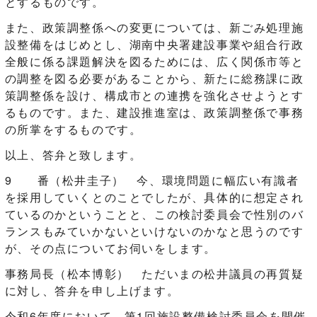
とするものです。
また、政策調整係への変更については、新ごみ処理施
設整備をはじめとし、湖南中央署建設事業や組合行政
全般に係る課題解決を図るためには、広く関係市等と
の調整を図る必要があることから、新たに総務課に政
策調整係を設け、構成市との連携を強化させようとす
るものです。また、建設推進室は、政策調整係で事務
の所掌をするものです。
以上、答弁と致します。
9 番（松井圭子） 今、環境問題に幅広い有識者
を採用していくとのことでしたが、具体的に想定され
ているのかということと、この検討委員会で性別のバ
ランスもみていかないといけないのかなと思うのです
が、その点についてお伺いをします。
事務局長（松本博彰） ただいまの松井議員の再質疑
に対し、答弁を申し上げます。
令和6年度において、第1回施設整備検討委員会を開催