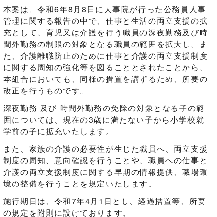
本案は、令和6年8月8日に人事院が行った公務員人事
管理に関する報告の中で、仕事と生活の両立支援の拡
充として、育児又は介護を行う職員の深夜勤務及び時
間外勤務の制限の対象となる職員の範囲を拡大し、ま
た、介護離職防止のために仕事と介護の両立支援制度
に関する周知の強化等を図ることとされたことから、
本組合においても、同様の措置を講ずるため、所要の
改正を行うものです。
深夜勤務 及び 時間外勤務の免除の対象となる子の範
囲については、現在の3歳に満たない子から小学校就
学前の子に拡充いたします。
また、家族の介護の必要性が生じた職員へ、両立支援
制度の周知、意向確認を行うことや、職員への仕事と
介護の両立支援制度に関する早期の情報提供、職場環
境の整備を行うことを規定いたします。
施行期日は、令和7年4月1日とし、経過措置等、所要
の規定を附則に設けております。