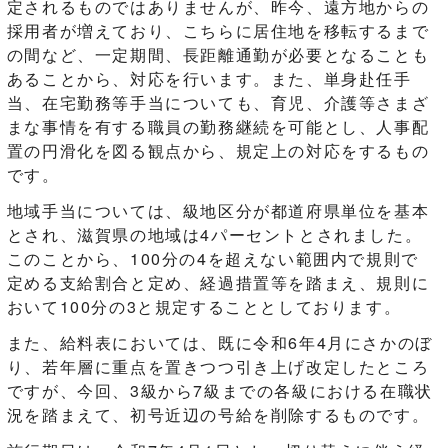
定されるものではありませんが、昨今、遠方地からの
採用者が増えており、こちらに居住地を移転するまで
の間など、一定期間、長距離通勤が必要となることも
あることから、対応を行います。また、単身赴任手
当、在宅勤務等手当についても、育児、介護等さまざ
まな事情を有する職員の勤務継続を可能とし、人事配
置の円滑化を図る観点から、規定上の対応をするもの
です。
地域手当については、級地区分が都道府県単位を基本
とされ、滋賀県の地域は4パーセントとされました。
このことから、100分の4を超えない範囲内で規則で
定める支給割合と定め、経過措置等を踏まえ、規則に
おいて100分の3と規定することとしております。
また、給料表においては、既に令和6年4月にさかのぼ
り、若年層に重点を置きつつ引き上げ改定したところ
ですが、今回、3級から7級までの各級における在職状
況を踏まえて、初号近辺の号給を削除するものです。