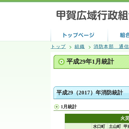
トップ
組織
消防本部 通
平成29年1月統計
平成29（2017）年消防統計
1月統計
火
水口町
土山町
甲