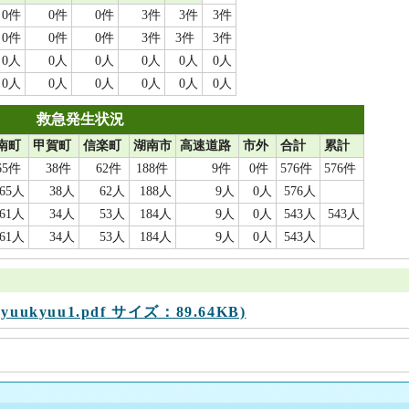
0件
0件
0件
3件
3件
3件
0件
0件
0件
3件
3件
3件
0人
0人
0人
0人
0人
0人
0人
0人
0人
0人
0人
0人
救急発生状況
南町
甲賀町
信楽町
湖南市
高速道路
市外
合計
累計
65件
38件
62件
188件
9件
0件
576件
576件
65人
38人
62人
188人
9人
0人
576人
61人
34人
53人
184人
9人
0人
543人
543人
61人
34人
53人
184人
9人
0人
543人
uukyuu1.pdf サイズ：89.64KB)