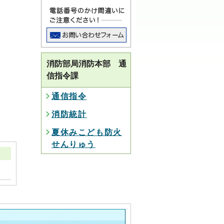
消防部局消防本部 通
信指令課
通信指令
消防統計
夏休みこども防火
せんりゅう