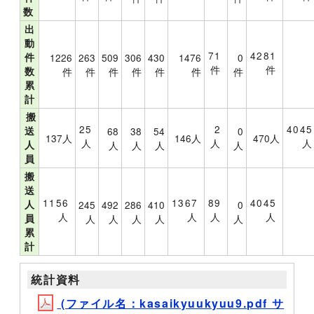
数
出
動
71
4281
件
1226
263
509
306
430
1476
0
件
件
数
件
件
件
件
件
件
件
累
計
搬
25
2
4045
送
68
38
54
0
137人
146人
470人
人
人
人
人
人
人
人
人
員
搬
送
1156
1367
89
4045
人
245
492
286
410
0
人
人
人
人
員
人
人
人
人
人
累
計
統計資料
(ファイル名：kasaikyuukyuu9.pdf サ