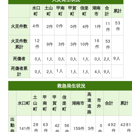
水口
土山
甲南
甲賀
信楽
湖南
合
累計
町
町
町
町
町
市
計
53
11
4件
0件
火災件数
2件
0件
4件
1件
件
件
12
16
火災件数
53
9件
3件
3件
10件
件
件
累計
件
9人
死傷者
0人
1人
0人
0人
1人
0人
2人
死傷者累
1人
0人
2人
1人
1人
4人
9人
計
救急発生状況
高
土
甲
甲
信
速
市
水口町
山
南
賀
楽
湖南市
合計
累計
道
外
町
町
町
町
路
出
28
63
492
4281
動
42
56
0
141件
159件
3件
件
件
件
件
件
件
件
件