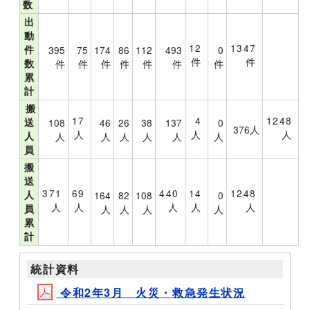
数
出
動
12
1347
件
395
75
174
86
112
493
0
件
件
数
件
件
件
件
件
件
件
累
計
搬
17
4
1248
送
108
46
26
38
137
0
376人
人
人
人
人
人
人
人
人
人
人
員
搬
送
371
69
440
14
1248
人
164
82
108
0
人
人
人
人
人
員
人
人
人
人
累
計
統計資料
令和2年3月 火災・救急発生状況