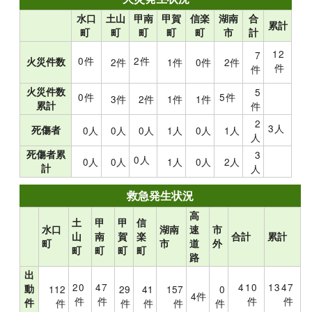
水口
土山
甲南
甲賀
信楽
湖南
合
累計
町
町
町
町
町
市
計
12
7
0件
2件
火災件数
2件
1件
0件
2件
件
件
火災件数
5
0件
5件
3件
2件
1件
1件
累計
件
2
3人
死傷者
0人
0人
0人
1人
0人
1人
人
死傷者累
3
0人
0人
0人
1人
0人
2人
計
人
救急発生状況
高
土
甲
甲
信
水口
湖南
速
市
山
南
賀
楽
合計
累計
町
市
道
外
町
町
町
町
路
出
20
47
410
1347
動
112
29
41
157
0
4件
件
件
件
件
件
件
件
件
件
件