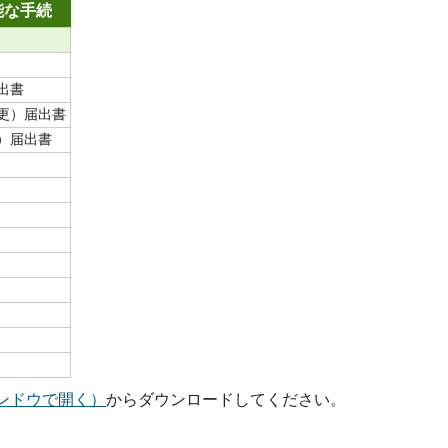
能な手続
出書
更）届出書
）届出書
ンドウで開く）
からダウンロードしてください。