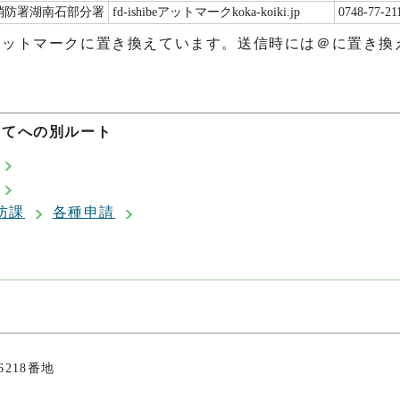
消防署湖南石部分署
fd-ishibeアットマークkoka-koiki.jp
0748-77-21
アットマークに置き換えています。送信時には＠に置き換
いてへの別ルート
防課
各種申請
6218番地