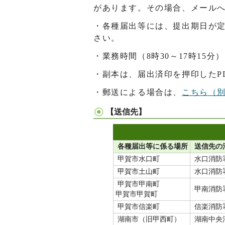
があります。その場合、メール
・各種届出等には、提出期日が
さい。
・業務時間（8時30～17時1
・副本は、届出済印を押印したP
・郵送による場合は、
こちら
（
【送信先】
各種届出等に係る場所
送信先の
甲賀市水口町
水口消防
甲賀市土山町
水口消防
甲賀市甲南町
甲南消防
甲賀市甲賀町
甲賀市信楽町
信楽消防
湖南市（旧甲西町）
湖南中央