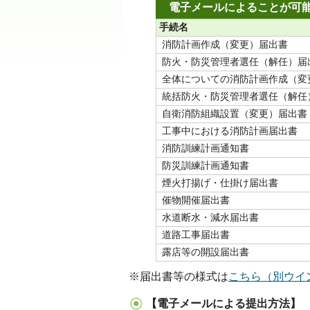
電子メールによることが可
手続名
消防計画作成（変更）届出書
防火・防災管理者選任（解任）届
全体についての消防計画作成（変
統括防火・防災管理者選任（解任
自衛消防組織設置（変更）届出書
工事中における消防計画届出書
消防訓練計画通知書
防災訓練計画通知書
煙火打揚げ・仕掛け届出書
催物開催届出書
水道断水・減水届出書
道路工事届出書
露店等の開設届出書
※届出書等の様式は
こちら
（別ウイ
【電子メールによる提出方法】