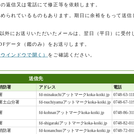
への返信又は電話にて修正等を依頼します。
定められているものもあります。期日に余裕をもって送信
5分）以外にお送りいただいたメールは、翌日（平日）に受付
DFデータ（鑑のみ）をお送りします。
別ウインドウで開く）
をご確認ください。
送信先
消防署
アドレス
電話
署
fd-minakuchiアットマークkoka-koiki.jp
0748-63-11
署土山分署
fd-tsuchiyamaアットマークkoka-koiki.jp
0748-67-11
署
fd-kohnanアットマークkoka-koiki.jp
0748-86-31
署
fd-shigarakiアットマークkoka-koiki.jp
0748-82-01
消防署
fd-konanchuoアットマークkoka-koiki.jp
0748-72-01