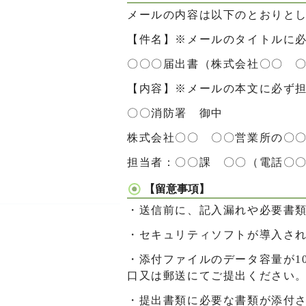
メールの内容は以下のとおりと
【件名】※メールのタイトルに
〇〇〇届出書（株式会社〇〇 
【内容】※メールの本文に必ず
〇〇消防署 御中
株式会社〇〇 〇〇営業所の〇
担当者：〇〇課 〇〇（電話〇〇
【留意事項】
・送信前に、記入漏れや必要書
・セキュリティソフトが導入さ
・添付ファイルのデータ容量が1
口又は郵送にてご提出ください
・提出書類に必要な書類が添付