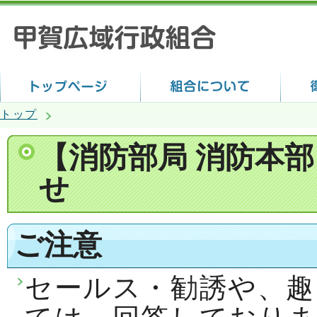
トップ
【消防部局 消防本
せ
ご注意
セールス・勧誘や、趣