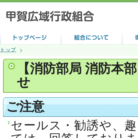
トップ
【消防部局 消防本
せ
ご注意
セールス・勧誘や、趣