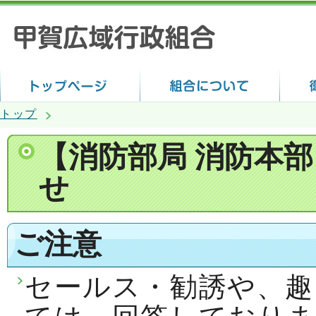
トップ
【消防部局 消防本
せ
ご注意
セールス・勧誘や、趣