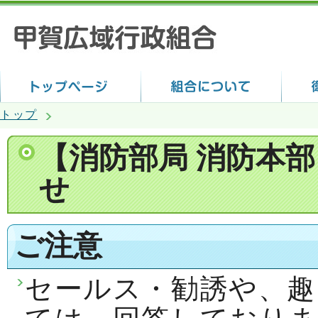
トップ
【消防部局 消防本
せ
ご注意
セールス・勧誘や、趣