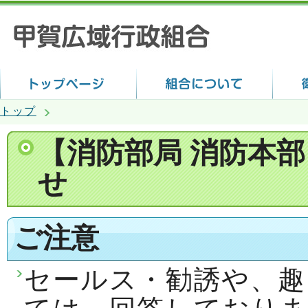
トップ
【消防部局 消防本
せ
ご注意
セールス・勧誘や、趣