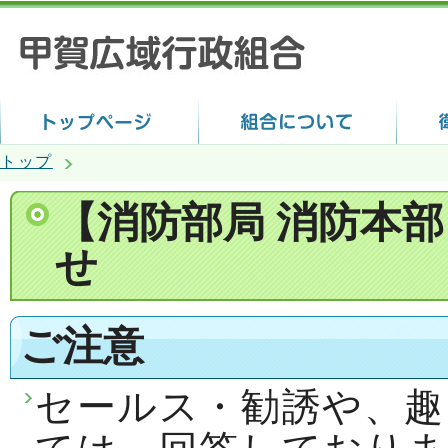
トップ
【消防部局 消防本
せ
ご注意
セールス・勧誘や、趣