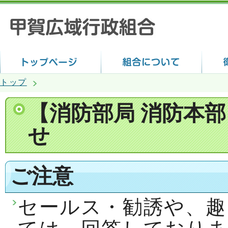
トップ
【消防部局 消防本
せ
ご注意
セールス・勧誘や、趣