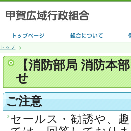
トップ
【消防部局 消防本
せ
ご注意
セールス・勧誘や、趣