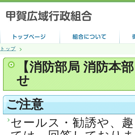
トップ
【消防部局 消防本
せ
ご注意
セールス・勧誘や、趣