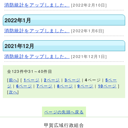
消防統計をアップしました。
[2022年2月10日]
2022年1月
消防統計をアップしました。
[2022年1月6日]
2021年12月
消防統計をアップしました。
[2021年12月1日]
全123件中31～40件目
[
前へ
] [
ページ
|
ページ
|
ページ
|
ページ |
ペー
1
2
3
4
5
ジ
|
ページ
|
ページ
|
ページ
|
ページ
|
ページ
]
6
7
8
9
10
[
次へ
]
ページの先頭へ戻る
甲賀広域行政組合