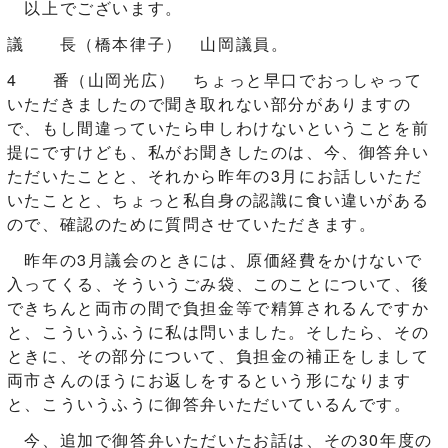
以上でございます。
議 長（橋本律子） 山岡議員。
4 番（山岡光広） ちょっと早口でおっしゃって
いただきましたので聞き取れない部分がありますの
で、もし間違っていたら申しわけないということを前
提にですけども、私がお聞きしたのは、今、御答弁い
ただいたことと、それから昨年の3月にお話しいただ
いたことと、ちょっと私自身の認識に食い違いがある
ので、確認のために質問させていただきます。
昨年の3月議会のときには、原価経費をかけないで
入ってくる、そういうごみ袋、このことについて、後
できちんと両市の間で負担金等で精算されるんですか
と、こういうふうに私は問いました。そしたら、その
ときに、その部分について、負担金の補正をしまして
両市さんのほうにお返しをするという形になります
と、こういうふうに御答弁いただいているんです。
今、追加で御答弁いただいたお話は、その30年度の