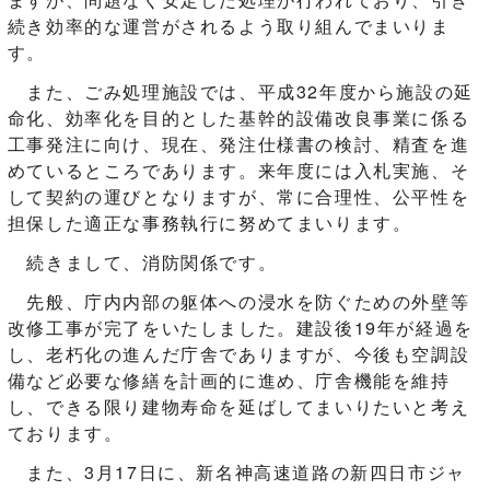
続き効率的な運営がされるよう取り組んでまいりま
す。
また、ごみ処理施設では、平成32年度から施設の延
命化、効率化を目的とした基幹的設備改良事業に係る
工事発注に向け、現在、発注仕様書の検討、精査を進
めているところであります。来年度には入札実施、そ
して契約の運びとなりますが、常に合理性、公平性を
担保した適正な事務執行に努めてまいります。
続きまして、消防関係です。
先般、庁内内部の躯体への浸水を防ぐための外壁等
改修工事が完了をいたしました。建設後19年が経過を
し、老朽化の進んだ庁舎でありますが、今後も空調設
備など必要な修繕を計画的に進め、庁舎機能を維持
し、できる限り建物寿命を延ばしてまいりたいと考え
ております。
また、3月17日に、新名神高速道路の新四日市ジャ