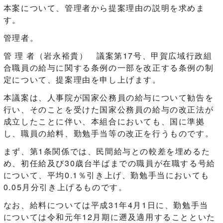
本案について、管理者から提案理由の説明を求めま
す。
管理者。
管 理 者（岩永裕貴） 議案第17号、甲賀広域行政組
合職員の給与に関する条例の一部を改正する条例の制
定について、提案理由を申し上げます。
本議案は、人事院が国家公務員の給与について勧告を
行い、そのことを受けた国家公務員の給与の改正法が
成立したことに伴い、本組合においても、国に準拠
し、職員の給料、勤勉手当等の改正を行うものです。
まず、第1条関係では、民間給与との較差を埋めるた
め、初任給及び30歳台半ばまでの職員が在職する号給
について、平均0.1％引き上げ、勤勉手当においても
0.05月分引き上げるものです。
なお、給料については平成31年4月1日に、勤勉手当
については令和元年12月期に遡及適用することといた