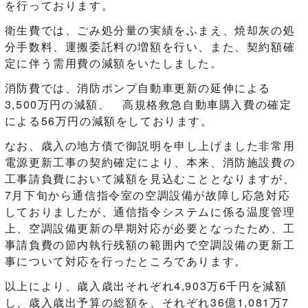
を行っております。
衛生費では、ごみ処分量の実績をふまえ、焼却灰の処
分手数料、運搬委託料の増額を行い、また、契約額確
定に伴う需用費の減額をいたしました。
消防費では、消防ポンプ自動車更新の延伸による
3,500万円の減額、 高規格救急自動車購入費の確定
による56万円の減額をしております。
なお、歳入の地方債で御説明を申し上げました非常用
電源更新工事の契約確定により、本来、消防施設費の
工事請負費において減額を見込むこととなりますが、
7月下旬から通信指令室の空調設備が故障し応急対応
しておりましたが、通信指令システムに係る温度管理
上、空調設備更新の早期対応が必要となったため、工
事請負費の節内執行残額の範囲内で空調設備の更新工
事について対応を行ったところであります。
以上により、歳入歳出それぞれ4,903万6千円を減額
し、歳入歳出予算の総額を、それぞれ36億1,081万7