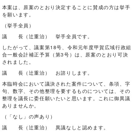
本案は、原案のとおり決定することに賛成の方は挙手
を願います。
（挙手全員）
議 長（辻󠄀重治） 挙手全員です。
したがって、議案第18号、令和元年度甲賀広域行政組
合一般会計補正予算（第3号）は、原案のとおり可決
されました。
議 長（辻󠄀重治） お諮りします。
本臨時会において議決された案件について、条項、字
句、数字、その他整理を要するものについては、その
整理を議長に委任願いたいと思います。これに御異議
ありませんか。
（「なし」の声あり）
議 長（辻󠄀重治） 異議なしと認めます。