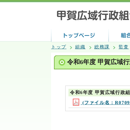
トップ
組織
総務課
監査
令和6年度 甲賀広域
令和6年度 甲賀広域行政
(ファイル名：R070901_