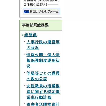
事務部局総務課
総務係
人事行政の運営等
の状況
情報公開・個人情
報保護制度運用状
況
等級等ごとの職員
の数の公表
女性職員の活躍推
進に関する特定事
業主行動計画
障害者活躍推進計