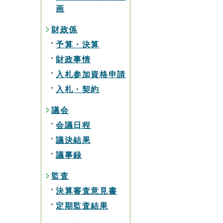
画
財政係
予算・決算
財政事情
入札参加資格申請
入札・契約
議会
会議日程
議決結果
議事録
監査
決算審査意見書
定期監査結果