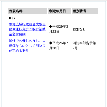
例規名称
制定年月日
種別番号
■ お
甲賀広域行政組合大型自
◆平成29年3
動車運転免許等取得補助
種別なし
月23日
金交付要綱
屋外での催しのうち、大
◆平成26年7
消防本部告示第
規模なものとして消防長
月28日
2号
が定める要件