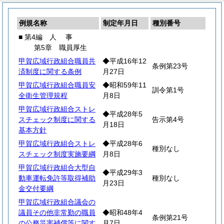
例規名称
制定年月日
種別番号
■ 第4編
人
事
第5章 職員厚生
甲賀広域行政組合職員共
◆平成16年12
条例第23号
済制度に関する条例
月27日
甲賀広域行政組合職員安
◆昭和59年11
訓令第1号
全衛生管理規程
月8日
甲賀広域行政組合ストレ
◆平成28年5
スチェック制度に関する
告示第4号
月18日
基本方針
甲賀広域行政組合ストレ
◆平成28年6
種別なし
スチェック制度実施要綱
月8日
甲賀広域行政組合大型自
◆平成29年3
動車運転免許等取得補助
種別なし
月23日
金交付要綱
甲賀広域行政組合議会の
議員その他非常勤の職員
◆昭和48年4
条例第21号
の公務災害補償等に関す
月7日