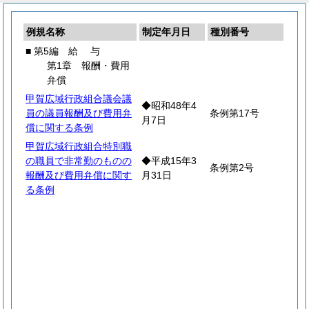
例規名称
制定年月日
種別番号
■ 第5編
給
与
第1章 報酬・費用
弁償
甲賀広域行政組合議会議
◆昭和48年4
員の議員報酬及び費用弁
条例第17号
月7日
償に関する条例
甲賀広域行政組合特別職
の職員で非常勤のものの
◆平成15年3
条例第2号
報酬及び費用弁償に関す
月31日
る条例