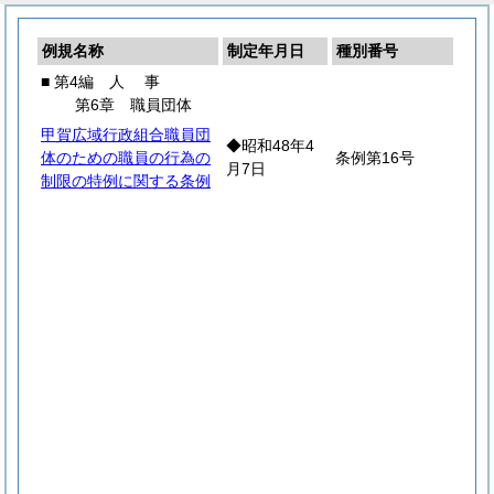
例規名称
制定年月日
種別番号
■ 第4編
人
事
第6章 職員団体
甲賀広域行政組合職員団
◆昭和48年4
体のための職員の行為の
条例第16号
月7日
制限の特例に関する条例