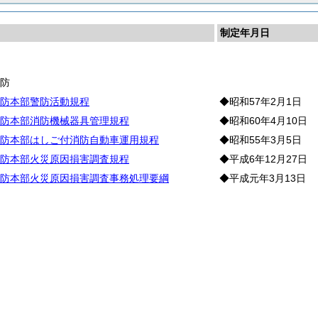
制定年月日
防
警
防
防本部警防活動規程
◆昭和57年2月1日
防本部消防機械器具管理規程
◆昭和60年4月10日
防本部はしご付消防自動車運用規程
◆昭和55年3月5日
防本部火災原因損害調査規程
◆平成6年12月27日
防本部火災原因損害調査事務処理要綱
◆平成元年3月13日