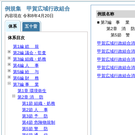
例規集 甲賀広域行政組合
例規名称
内容現在 令和8年4月20日
■ 第7編
事
業
体系
五十音
第2章
消
第5節
体系目次
甲賀広域行政組合消
第1編
総
規
甲賀広域行政組合消
第2編 議会・監査
第3編 組織・処務
甲賀広域行政組合消
第4編
人
事
甲賀広域行政組合消
第5編
給
与
甲賀広域行政組合消
第6編
財
務
第7編
事
業
第1章 環境衛生
第2章
消
防
第1節 組織・処務
第2節
人
事
第3節
予
防
第4節 危険物規制
第5節
警
防