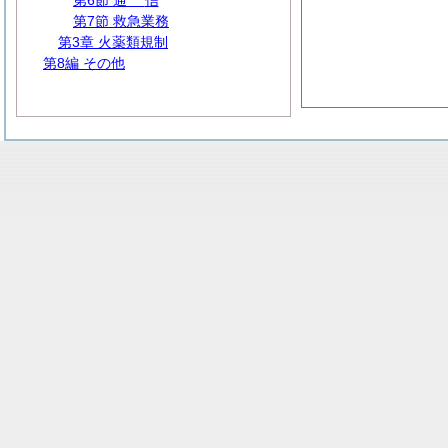
第6節
通
信
第7節 救急業務
第3章 火薬類規制
第8編 その他